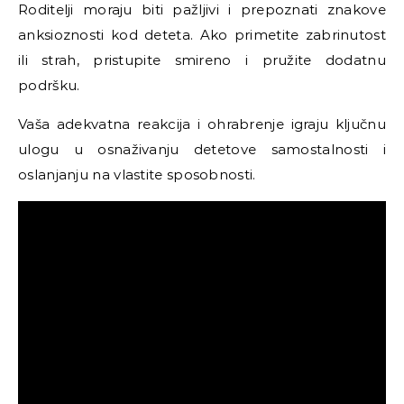
Roditelji moraju biti pažljivi i prepoznati znakove
anksioznosti kod deteta. Ako primetite zabrinutost
ili strah, pristupite smireno i pružite dodatnu
podršku.
Vaša adekvatna reakcija i ohrabrenje igraju ključnu
ulogu u osnaživanju detetove samostalnosti i
oslanjanju na vlastite sposobnosti.