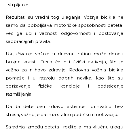
i strpljenje.
Rezultati su vredni tog ulaganja. Vožnja bicikla ne
samo da poboljšava motoričke sposobnosti deteta,
već ga uči i važnosti odgovornosti i poštovanja
saobraćajnih pravila.
Uključivanje vožnje u dnevnu rutinu može doneti
brojne koristi. Deca će biti fizički aktivnija, što je
važno za njihovo zdravlje. Redovna vožnja bicikla
pomaže i u razvoju dobrih navika, kao što su
održavanje fizičke kondicije i podsticanje
razmišljanja.
Da bi dete ovu zdravu aktivnost prihvatilo bez
stresa, važno je da ima stalnu podršku i motivaciju.
Saradnja između deteta i roditelja ima ključnu ulogu