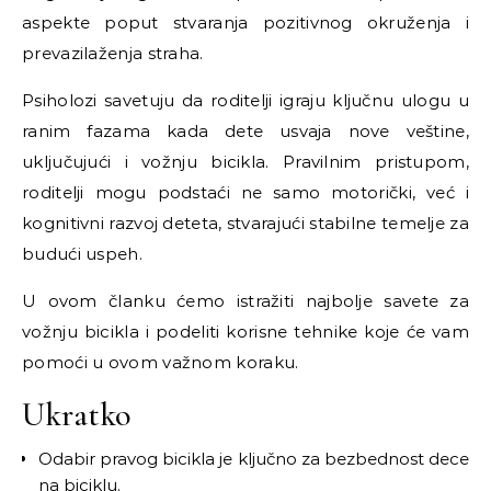
aspekte poput stvaranja pozitivnog okruženja i
prevazilaženja straha.
Psiholozi savetuju da roditelji igraju ključnu ulogu u
ranim fazama kada dete usvaja nove veštine,
uključujući i vožnju bicikla. Pravilnim pristupom,
roditelji mogu podstaći ne samo motorički, već i
kognitivni razvoj deteta, stvarajući stabilne temelje za
budući uspeh.
U ovom članku ćemo istražiti najbolje savete za
vožnju bicikla i podeliti korisne tehnike koje će vam
pomoći u ovom važnom koraku.
Ukratko
Odabir pravog bicikla je ključno za bezbednost dece
na biciklu.