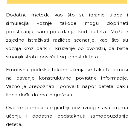
Dodatne metode kao što su igranje uloga i
simulacija vožnje takođe mogu doprineti
podsticanju samopouzdanja kod deteta. Možete
zajedno istraživati različite scenarije, kao što su
vožnja kroz park ili kruženje po dvorištu, da biste
smanjili strah i povećali sigurnost deteta.
Emotivna podrška tokom učenja se takođe odnosi
na davanje konstruktivne povratne informacije.
Važno je prepoznati i pohvaliti napor deteta, čak i
kada dođe do malih grešaka.
Ovo će pomoći u izgradnji pozitivnog stava prema
učenju i dodatno podstaknuti samopouzdanje
deteta.