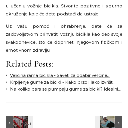
u učenju vožnje bicikla. Stvorite pozitivno i sigurno
okruženje koje će dete podstaći da ustraje.
Uz vašu pomoć i ohrabrenje, dete će sa
zadovoljstvom prihvatiti vožnju bicikla kao deo svoje
svakodnevice, što će doprineti njegovom fizičkom i
emotivnom zdravlju.
Related Posts:
Veličina rama bicikla - Saveti za odabir veličine…
Krpljenje gume za bicikl - Kako brzo i lako izvršiti…
Na koliko bara se pumpaju gume za bicikl? Idealni…