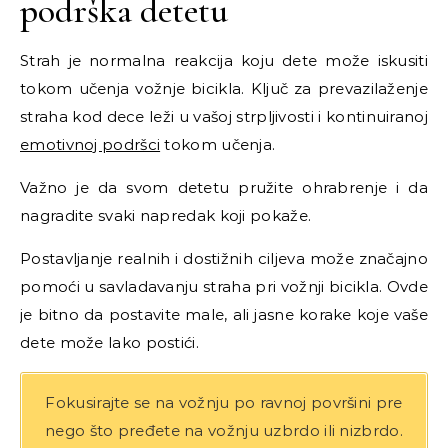
podrška detetu
Strah je normalna reakcija koju dete može iskusiti
tokom učenja vožnje bicikla. Ključ za prevazilaženje
straha kod dece leži u vašoj strpljivosti i kontinuiranoj
emotivnoj podršci
tokom učenja.
Važno je da svom detetu pružite ohrabrenje i da
nagradite svaki napredak koji pokaže.
Postavljanje realnih i dostižnih ciljeva može značajno
pomoći u savladavanju straha pri vožnji bicikla. Ovde
je bitno da postavite male, ali jasne korake koje vaše
dete može lako postići.
Fokusirajte se na vožnju po ravnoj površini pre
nego što pređete na vožnju uzbrdo ili nizbrdo.