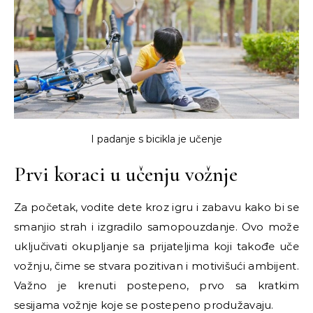
I padanje s bicikla je učenje
Prvi koraci u učenju vožnje
Za početak, vodite dete kroz igru i zabavu kako bi se
smanjio strah i izgradilo samopouzdanje. Ovo može
uključivati okupljanje sa prijateljima koji takođe uče
vožnju, čime se stvara pozitivan i motivišući ambijent.
Važno je krenuti postepeno, prvo sa kratkim
sesijama vožnje koje se postepeno produžavaju.