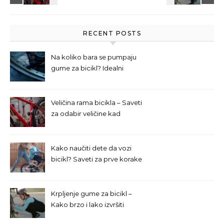
RECENT POSTS
Na koliko bara se pumpaju
gume za bicikl? Idealni
pritisak za različite tipove
bicikala
Veličina rama bicikla – Saveti
za odabir veličine kad
kupujete bicikl online
Kako naučiti dete da vozi
bicikl? Saveti za prve korake
i prevazilaženje straha
Krpljenje gume za bicikl –
Kako brzo i lako izvršiti
popravku na terenu?