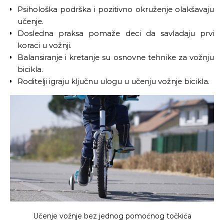
Psihološka podrška i pozitivno okruženje olakšavaju
učenje.
Dosledna praksa pomaže deci da savladaju prvi
koraci u vožnji.
Balansiranje i kretanje su osnovne tehnike za vožnju
bicikla.
Roditelji igraju ključnu ulogu u učenju vožnje bicikla.
Učenje vožnje bez jednog pomoćnog točkića