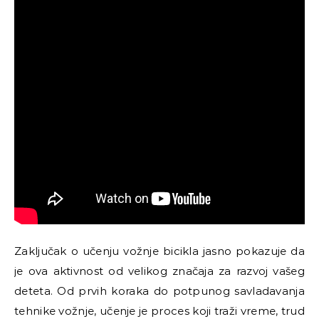
Zaključak o učenju vožnje bicikla jasno pokazuje da
je ova aktivnost od velikog značaja za razvoj vašeg
deteta. Od prvih koraka do potpunog savladavanja
tehnike vožnje, učenje je proces koji traži vreme, trud