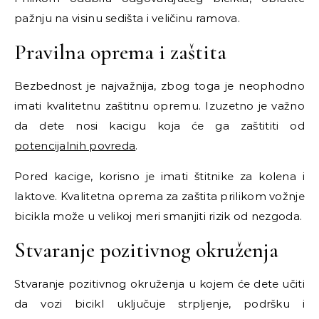
pažnju na visinu sedišta i veličinu ramova.
Pravilna oprema i zaštita
Bezbednost je najvažnija, zbog toga je neophodno
imati kvalitetnu zaštitnu opremu. Izuzetno je važno
da dete nosi kacigu koja će ga zaštititi od
potencijalnih povreda
.
Pored kacige, korisno je imati štitnike za kolena i
laktove. Kvalitetna oprema za zaštita prilikom vožnje
bicikla može u velikoj meri smanjiti rizik od nezgoda.
Stvaranje pozitivnog okruženja
Stvaranje pozitivnog okruženja u kojem će dete učiti
da vozi bicikl uključuje strpljenje, podršku i