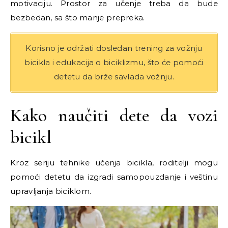
motivaciju. Prostor za učenje treba da bude
bezbedan, sa što manje prepreka.
Korisno je održati dosledan trening za vožnju
bicikla i edukacija o biciklizmu, što će pomoći
detetu da brže savlada vožnju.
Kako naučiti dete da vozi
bicikl
Kroz seriju tehnike učenja bicikla, roditelji mogu
pomoći detetu da izgradi samopouzdanje i veštinu
upravljanja biciklom.