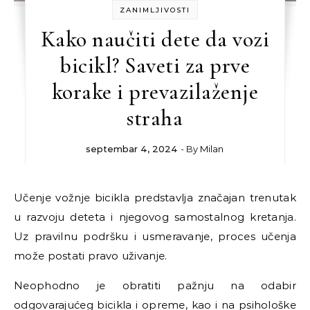
ZANIMLJIVOSTI
Kako naučiti dete da vozi
bicikl? Saveti za prve
korake i prevazilaženje
straha
septembar 4, 2024
- By
Milan
Učenje vožnje bicikla predstavlja značajan trenutak
u razvoju deteta i njegovog samostalnog kretanja.
Uz pravilnu podršku i usmeravanje, proces učenja
može postati pravo uživanje.
Neophodno je obratiti pažnju na odabir
odgovarajućeg bicikla i opreme, kao i na psihološke