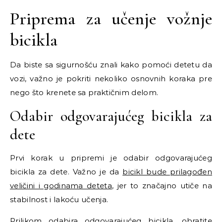
Priprema za učenje vožnje
bicikla
Da biste sa sigurnošću znali kako pomoći detetu da
vozi, važno je pokriti nekoliko osnovnih koraka pre
nego što krenete sa praktičnim delom.
Odabir odgovarajućeg bicikla za
dete
Prvi korak u pripremi je odabir odgovarajućeg
bicikla za dete. Važno je da
bicikl bude prilagođen
veličini i godinama deteta
, jer to značajno utiče na
stabilnost i lakoću učenja.
Prilikom odabira odgovarajućeg bicikla, obratite